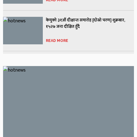
केयुको ३१औं दीक्षान्त समारोह [दोस्रो चरण] शुक्रबार,
१५२७ जना दीक्षित हुँदै
READ MORE
काभ्रेको नमोबुद्ध नगरपालिकाको ९१ करोड ३६ लाखको
बजेट
READ MORE
अरनिको राजमार्ग स्तरोन्नतिः ‘बिटुमिन’ अभावले दुई
महिनादेखि काम प्रभावित
READ MORE