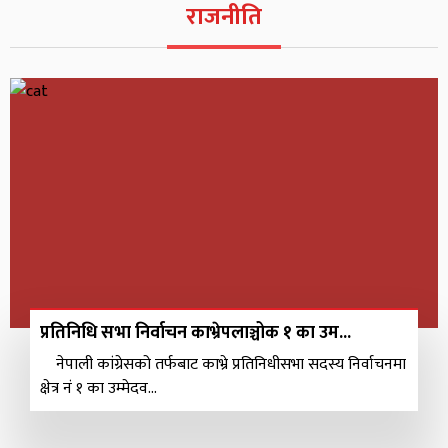
राजनीति
हिमालय क्षेत्रका विश्वविद्यालयबीच सहकार्य सुदृढ गर्न
‘काठमाडौं रिट्रीट’ आयोजना हुँदै
READ MORE
प्रतिनिधि सभा निर्वाचन काभ्रेपलाञ्चोक १ का उम...
नेपाली कांग्रेसको तर्फबाट काभ्रे प्रतिनिधीसभा सदस्य निर्वाचनमा
क्षेत्र नं १ का उम्मेदव...