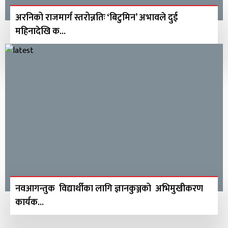
अरनिको राजमार्ग स्तरोन्नतिः ‘बिटुमिन’ अभावले दुई
महिनादेखि क...
नवआगन्तुक विद्यार्थीका लागि ज्ञानकुञ्जको अभिमुखीकरण
कार्यक...