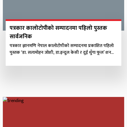
नवआगन्तुक विद्यार्थीका लागि ज्ञानकुञ्जको
अभिमुखीकरण कार्यक्रम सम्पन्न
READ MORE
पत्रकार कालोटोपीको सम्पादनमा पहिलो पुस्तक
सार्वजनिक
याक अट्याक २०२६ः हिमाल, साहस र नेपालको विश्वयात्रा
पत्रकार ज्ञानमणि नेपाल कालोटोपीको सम्पादनमा प्रकाशित पहिलो
पुस्तक ‘डा. सत्यमोहन जोशी, डा.इन्दुल केसी र दुई थुँगा फूल’ शन...
READ MORE
महिला जागरण समुहको सार्वजनिक सुनुवाई कार्यक्रम
सम्पन्न
READ MORE
विपद् पूर्वतयारीबारे सरोकारवालाको समन्वय बैठक
सम्पन्न