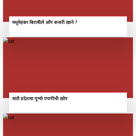
मधुमेहका बिरामीले आँप कसरी खाने ?
सातै प्रदेशमा पुग्यो एचपीभी खोप