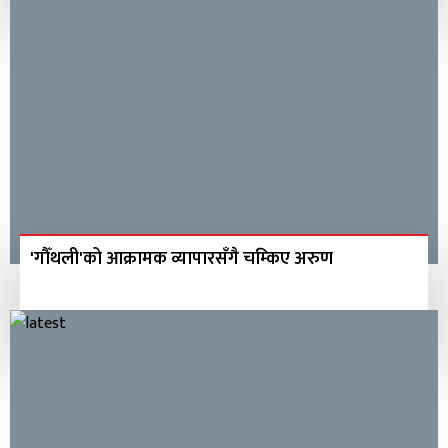
'गौँथली'को आक्रामक व्यापारसँगै चम्किए अरुण