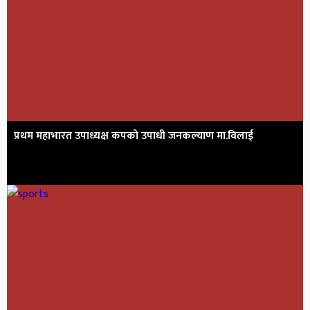
प्रथम महाभारत उपाध्यक्ष कपको उपाधी जनकल्याण मा.विलाई