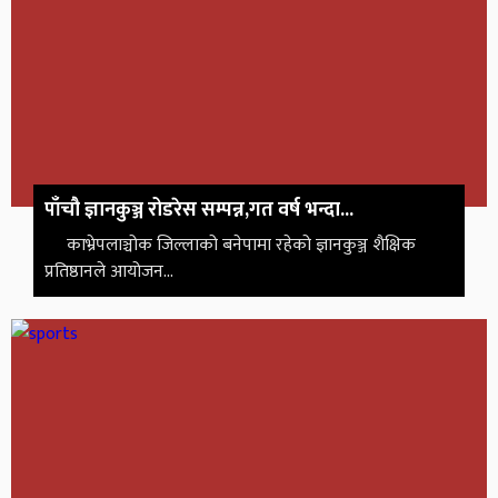
पाँचौ ज्ञानकुञ्ज रोडरेस सम्पन्न,गत वर्ष भन्दा...
काभ्रेपलाञ्चोक जिल्लाको बनेपामा रहेको ज्ञानकुञ्ज शैक्षिक
प्रतिष्ठानले आयोजन...